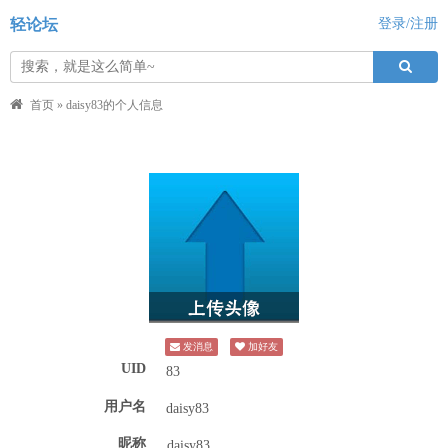
轻论坛
登录/注册
首页
»
daisy83的个人信息
发消息
加好友
UID
83
用户名
daisy83
昵称